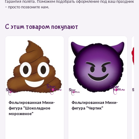
Гарантия полёта. Поможем подобрать оформление под ваш праздник
– просто позвоните нам.
С этим товаром покупают
Фольгированная Мини-
Фольгированная Мини-
Ф
фигура "Шоколадное
фигура "Чертик"
ф
мороженое"
п