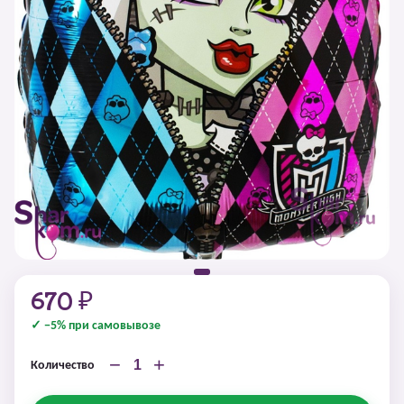
670 ₽
✓ −5% при самовывозе
−
+
Количество