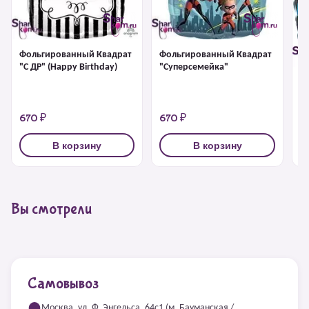
Фольгированный Квадрат
Фольгированный Квадрат
"С ДР" (Happy Birthday)
"Суперсемейка"
Ф
"
670 ₽
670 ₽
6
В корзину
В корзину
Вы смотрели
Самовывоз
Москва, ул. Ф. Энгельса, 64с1 (м. Бауманская /