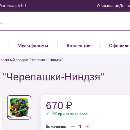
 Энгельса, 64с1
О компании
Доста
Мультфильмы
Коллекции
Оформле
ованный Квадрат "Черепашки-Ниндзя"
 "Черепашки-Ниндзя"
670 ₽
✓ −5% при самовывозе
−
+
Количество