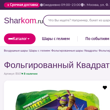
Срочная доставка
Ежедневно 09:00–23:00
г. Москва, ул. Ф.
Shar
kom
.ru
Каталог
Шары с гелием
По событиям
Воздушные шары
/
Шары с гелием
/
Фольгированные шары
/
Квадраты
/
Фольгир
Фольгированный Квадрат
Артикул: 8507
● В наличии