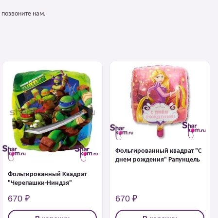
 позвоните нам.
Фольгированный квадрат "С
днем рождения" Рапунцель
Фольгированный Квадрат
"Черепашки-Ниндзя"
670 ₽
670 ₽