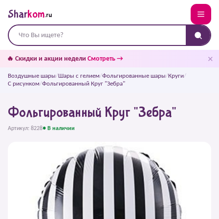
Shar
kom
.ru
✕
🔥 Скидки и акции недели
Смотреть →
Воздушные шары
/
Шары с гелием
/
Фольгированные шары
/
Круги
/
С рисунком
/
Фольгированный Круг "Зебра"
Фольгированный Круг "Зебра"
Артикул: 8228
● В наличии