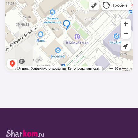
Shar
kom
.ru