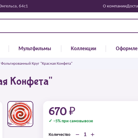
 Энгельса, 64с1
О компании
Доста
Мультфильмы
Коллекции
Оформле
/
Фольгированный Круг "Красная Конфета"
ая Конфета"
670 ₽
✓ −5% при самовывозе
−
+
Количество