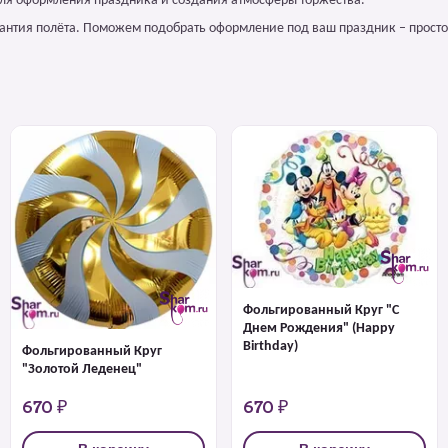
ля оформления праздника и создания атмосферы торжества.
арантия полёта. Поможем подобрать оформление под ваш праздник – просто
Фольгированный Круг "С
Днем Рождения" (Happy
Birthday)
Фольгированный Круг
"Золотой Леденец"
670 ₽
670 ₽