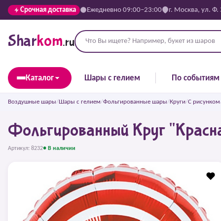
Срочная доставка
Ежедневно 09:00–23:00
г. Москва, ул. Ф.
Shar
kom
.ru
Каталог
Шары с гелием
По событиям
Воздушные шары
/
Шары с гелием
/
Фольгированные шары
/
Круги
/
С рисунком
Фольгированный Круг "Красн
Артикул: 8232
● В наличии