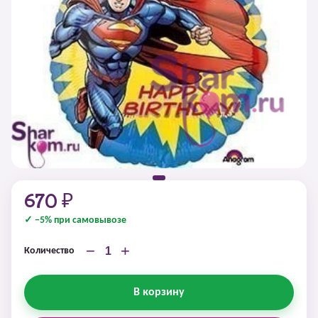
670 ₽
✓ −5% при самовывозе
−
+
Количество
В корзину