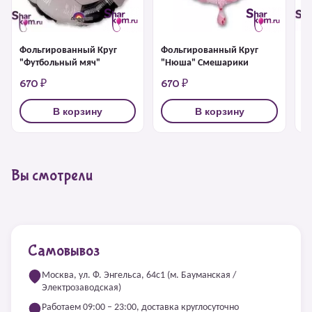
Ф
Фольгированный Круг
Фольгированный Круг
"
"Футбольный мяч"
"Нюша" Смешарики
670 ₽
670 ₽
6
В корзину
В корзину
Вы смотрели
Самовывоз
Москва, ул. Ф. Энгельса, 64с1 (м. Бауманская /
Электрозаводская)
Работаем 09:00 – 23:00, доставка круглосуточно