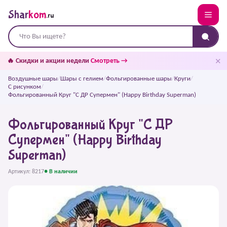
Shar
kom
.ru
✕
🔥 Скидки и акции недели
Смотреть →
Воздушные шары
/
Шары с гелием
/
Фольгированные шары
/
Круги
/
С рисунком
/
Фольгированный Круг "С ДР Супермен" (Happy Birthday Superman)
Фольгированный Круг "С ДР
Супермен" (Happy Birthday
Superman)
Артикул: 8217
● В наличии