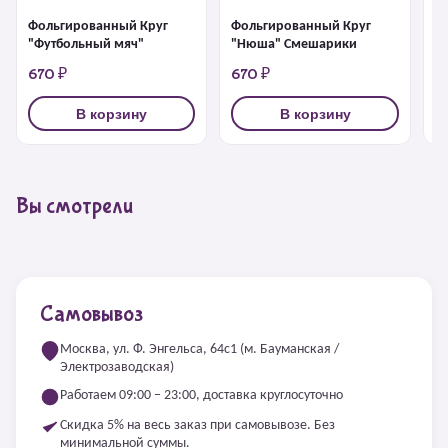
Ф
Фольгированный Круг
Фольгированный Круг
"
"Футбольный мяч"
"Нюша" Смешарики
670 ₽
670 ₽
6
В корзину
В корзину
Вы смотрели
Самовывоз
Москва, ул. Ф. Энгельса, 64с1 (м. Бауманская /
Электрозаводская)
Работаем 09:00 – 23:00, доставка круглосуточно
Скидка 5% на весь заказ при самовывозе. Без
минимальной суммы.