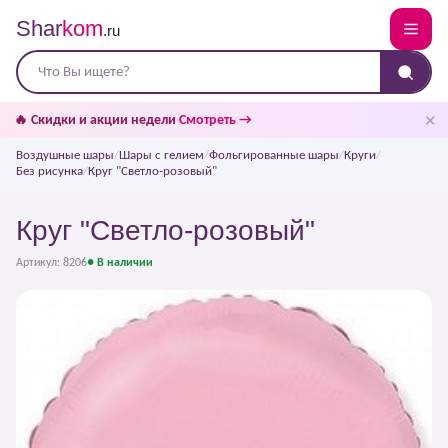
Shar
kom
.ru
✕
🔥 Скидки и акции недели
Смотреть →
Воздушные шары
/
Шары с гелием
/
Фольгированные шары
/
Круги
/
Без рисунка
/
Круг "Светло-розовый"
Круг "Светло-розовый"
Артикул: 8206
● В наличии