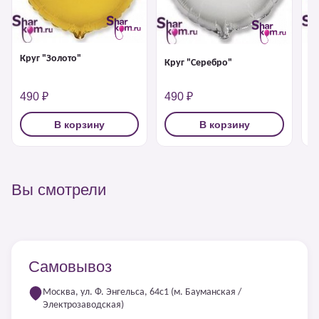
Круг "Золото"
К
Круг "Серебро"
490 ₽
490 ₽
4
В корзину
В корзину
Вы смотрели
Самовывоз
Москва, ул. Ф. Энгельса, 64с1 (м. Бауманская /
Электрозаводская)