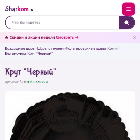
Shar
kom
.ru
✕
🔥 Скидки и акции недели
Смотреть →
Воздушные шары
/
Шары с гелием
/
Фольгированные шары
/
Круги
/
Без рисунка
/
Круг "Черный"
Круг "Черный"
Артикул: 8210
● В наличии