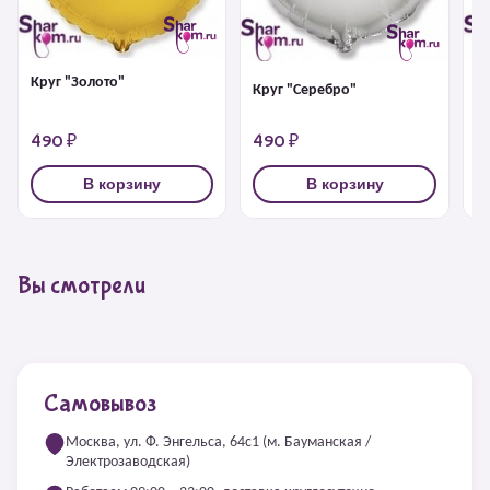
Круг "Золото"
К
Круг "Серебро"
490 ₽
490 ₽
4
В корзину
В корзину
Вы смотрели
Самовывоз
Москва, ул. Ф. Энгельса, 64с1 (м. Бауманская /
Электрозаводская)