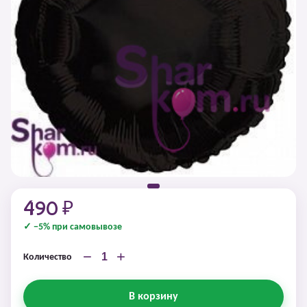
490 ₽
✓ −5% при самовывозе
−
+
Количество
В корзину