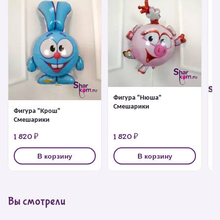
Фигура "Нюша"
Смешарики
Фигура "Крош"
Ф
Смешарики
1 820 ₽
1 820 ₽
1
В корзину
В корзину
Вы смотрели