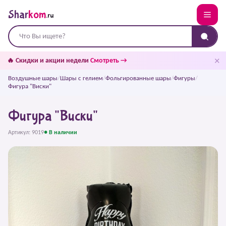
Shar
kom
.ru
✕
🔥 Скидки и акции недели
Смотреть →
Воздушные шары
/
Шары с гелием
/
Фольгированные шары
/
Фигуры
/
Фигура "Виски"
Фигура "Виски"
Артикул: 9019
● В наличии