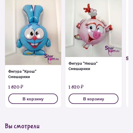
Фигура "Нюша"
Смешарики
Фигура "Крош"
Ф
Смешарики
1 820 ₽
1 820 ₽
1
В корзину
В корзину
Вы смотрели