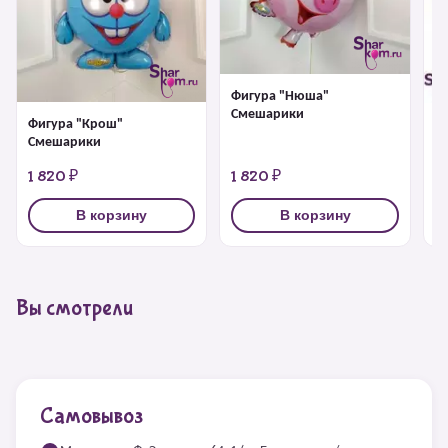
Фигура "Нюша"
Смешарики
Фигура "Крош"
Ф
Смешарики
1 820 ₽
1 820 ₽
1
В корзину
В корзину
Вы смотрели
Самовывоз