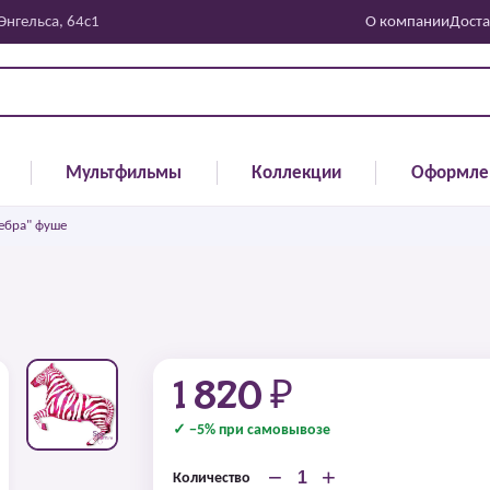
 Энгельса, 64с1
О компании
Доста
Мультфильмы
Коллекции
Оформле
ебра" фуше
1 820 ₽
✓ −5% при самовывозе
−
+
Количество