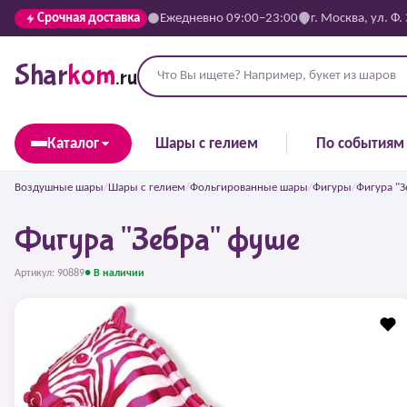
Срочная доставка
Ежедневно 09:00–23:00
г. Москва, ул. Ф.
Shar
kom
.ru
Каталог
Шары с гелием
По событиям
Воздушные шары
/
Шары с гелием
/
Фольгированные шары
/
Фигуры
/
Фигура "З
Фигура "Зебра" фуше
Артикул: 90889
● В наличии