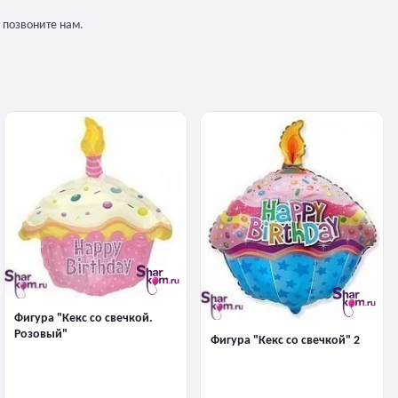
 позвоните нам.
Фигура "Кекс со свечкой.
Розовый"
Фигура "Кекс со свечкой" 2