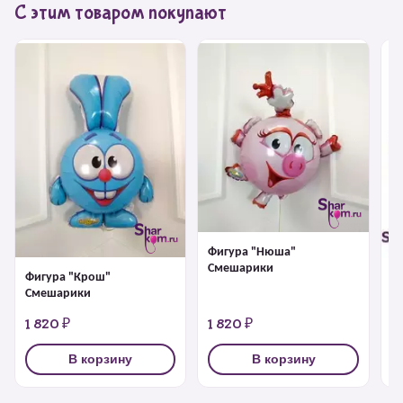
С этим товаром покупают
Фигура "Нюша"
Смешарики
Фигура "Крош"
Ф
Смешарики
1 820 ₽
1 820 ₽
1
В корзину
В корзину