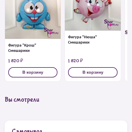
Фигура "Нюша"
Смешарики
Фигура "Крош"
Ф
Смешарики
1 820 ₽
1 820 ₽
1
В корзину
В корзину
Вы смотрели
Самовывоз