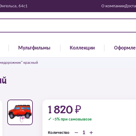
 Энгельса, 64с1
О компании
Доста
Мультфильмы
Коллекции
Оформле
Внедорожник" красный
ый
1 820 ₽
✓ −5% при самовывозе
−
+
Количество