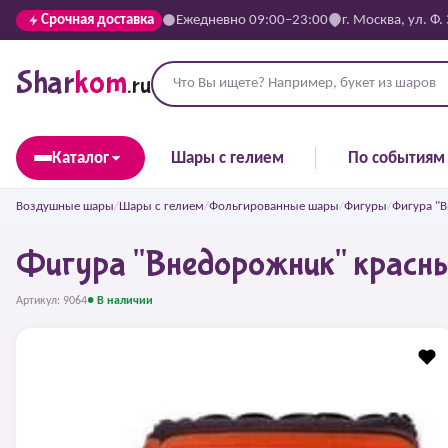
Срочная доставка
Ежедневно 09:00–23:00
г. Москва, ул. Ф.
Shar
kom
.ru
Каталог
Шары с гелием
По событиям
Воздушные шары
/
Шары с гелием
/
Фольгированные шары
/
Фигуры
/
Фигура "
Фигура "Внедорожник" красн
Артикул: 9064
● В наличии