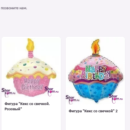
 позвоните нам.
Фигура "Кекс со свечкой.
Розовый"
Фигура "Кекс со свечкой" 2