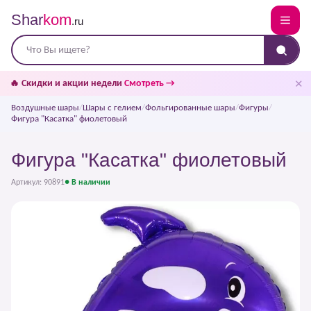
Shar
kom
.ru
✕
🔥 Скидки и акции недели
Смотреть →
Воздушные шары
/
Шары с гелием
/
Фольгированные шары
/
Фигуры
/
Фигура "Касатка" фиолетовый
Фигура "Касатка" фиолетовый
Артикул: 90891
● В наличии