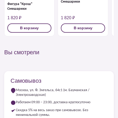
Смешарики
Фигура "Крош"
Ф
Смешарики
1 820 ₽
1 820 ₽
1
В корзину
В корзину
Вы смотрели
Самовывоз
Москва, ул. Ф. Энгельса, 64с1 (м. Бауманская /
Электрозаводская)
Работаем 09:00 – 23:00, доставка круглосуточно
Скидка 5% на весь заказ при самовывозе. Без
минимальной суммы.