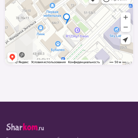
Shar
kom
.ru