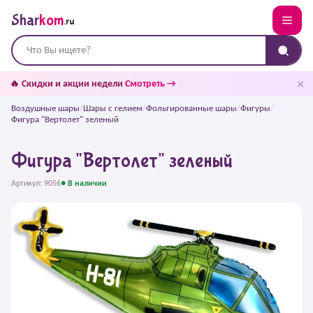
Shar
kom
.ru
✕
🔥 Скидки и акции недели
Смотреть →
Воздушные шары
/
Шары с гелием
/
Фольгированные шары
/
Фигуры
/
Фигура "Вертолет" зеленый
Фигура "Вертолет" зеленый
Артикул: 9056
● В наличии