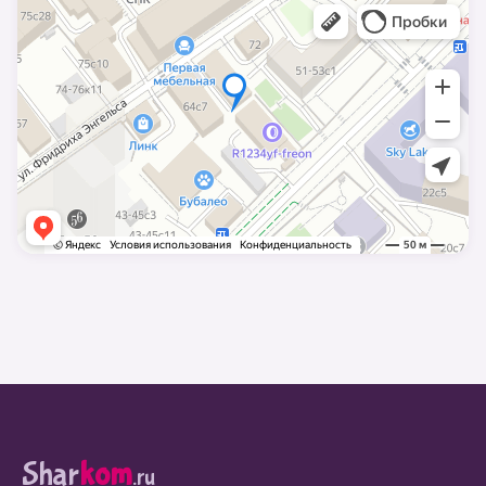
Shar
kom
.ru