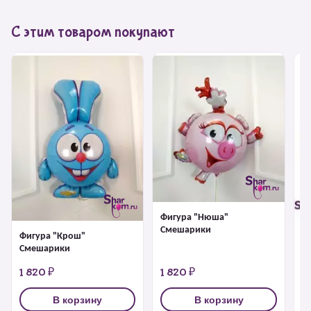
С этим товаром покупают
Фигура "Нюша"
Смешарики
Фигура "Крош"
Ф
Смешарики
1 820 ₽
1 820 ₽
1
В корзину
В корзину