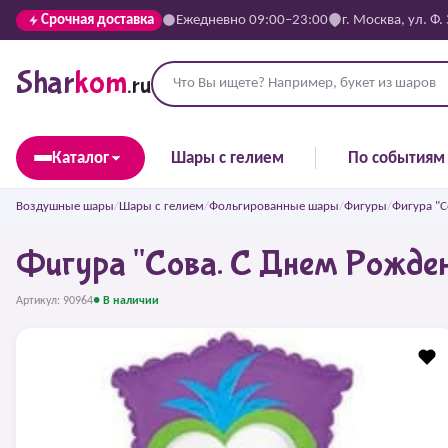
Срочная доставка
Ежедневно 09:00–23:00
г. Москва, ул. Ф.
Shar
kom
.ru
Каталог
Шары с гелием
По событиям
Воздушные шары
/
Шары с гелием
/
Фольгированные шары
/
Фигуры
/
Фигура "С
Фигура "Сова. С Днем Рождени
Артикул: 90964
● В наличии