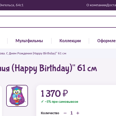
 Энгельса, 64с1
О компании
Доста
Мультфильмы
Коллекции
Оформле
ова. С Днем Рождения (Happy Birthday)" 61 см
я (Happy Birthday)" 61 см
1 370 ₽
✓ −5% при самовывозе
−
+
Количество