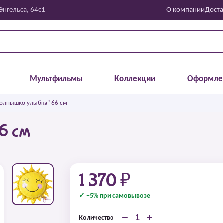
 Энгельса, 64с1
О компании
Доста
Мультфильмы
Коллекции
Оформле
Солнышко улыбка" 66 см
6 см
1 370 ₽
✓ −5% при самовывозе
−
+
Количество