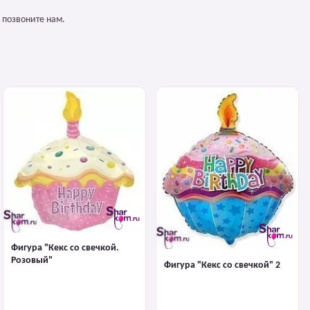
 позвоните нам.
Фигура "Кекс со свечкой.
Розовый"
Фигура "Кекс со свечкой" 2