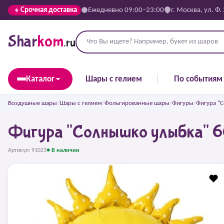
Срочная доставка
Ежедневно 09:00–23:00
г. Москва, ул. Ф.
Shar
kom
.ru
Каталог
Шары с гелием
По событиям
Воздушные шары
/
Шары с гелием
/
Фольгированные шары
/
Фигуры
/
Фигура "
Фигура "Солнышко улыбка" 6
Артикул: 91023
● В наличии