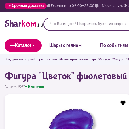
Срочная доставка
Ежедневно 09:00–23:00
г. Москва, ул. Ф.
Shar
kom
.ru
Каталог
Шары с гелием
По событиям
Воздушные шары
/
Шары с гелием
/
Фольгированные шары
/
Фигуры
/
Фигура "
Фигура "Цветок" фиолетовый
Артикул: 9077
● В наличии