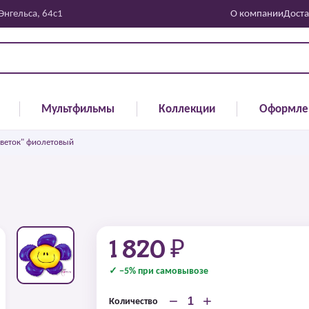
 Энгельса, 64с1
О компании
Доста
Мультфильмы
Коллекции
Оформле
Цветок" фиолетовый
1 820 ₽
✓ −5% при самовывозе
−
+
Количество