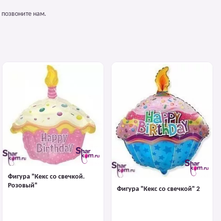
 позвоните нам.
Фигура "Кекс со свечкой.
Розовый"
Фигура "Кекс со свечкой" 2