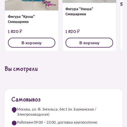
Фигура "Нюша"
Смешарики
Фигура "Крош"
Ф
Смешарики
1 820 ₽
1 820 ₽
1
В корзину
В корзину
Вы смотрели
Самовывоз
Москва, ул. Ф. Энгельса, 64с1 (м. Бауманская /
Электрозаводская)
Работаем 09:00 – 23:00, доставка круглосуточно