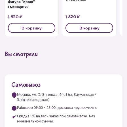
Фигура "Крош"
Ф
Смешарики
1 820 ₽
1 820 ₽
1
В корзину
В корзину
Вы смотрели
Самовывоз
Москва, ул. Ф. Энгельса, 64с1 (м. Бауманская /
Электрозаводская)
Работаем 09:00 – 23:00, доставка круглосуточно
Скидка 5% на весь заказ при самовывозе. Без
минимальной суммы.