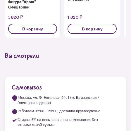
Фигура "Крош"
Ф
Смешарики
1 820 ₽
1 820 ₽
1
В корзину
В корзину
Вы смотрели
Самовывоз
Москва, ул. Ф. Энгельса, 64с1 (м. Бауманская /
Электрозаводская)
Работаем 09:00 – 23:00, доставка круглосуточно
Скидка 5% на весь заказ при самовывозе. Без
минимальной суммы.