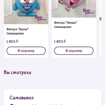
Фигура "Нюша"
Смешарики
Фигура "Крош"
Ф
Смешарики
1 820 ₽
1 820 ₽
1
В корзину
В корзину
Вы смотрели
Самовывоз