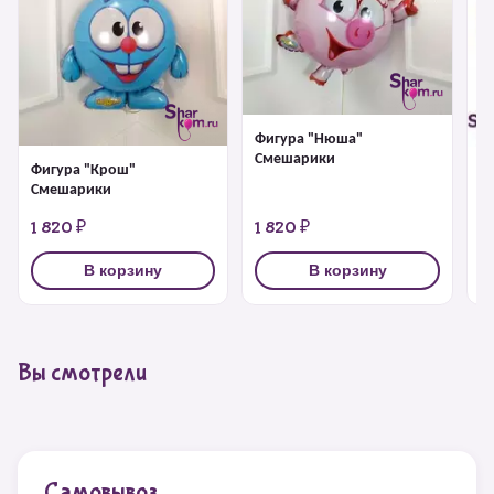
Фигура "Нюша"
Смешарики
Фигура "Крош"
Ф
Смешарики
1 820 ₽
1 820 ₽
1
В корзину
В корзину
Вы смотрели
Самовывоз