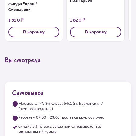
Смешарики
Фигура "Крош"
Ф
Смешарики
1 820 ₽
1 820 ₽
1
В корзину
В корзину
Вы смотрели
Самовывоз
Москва, ул. Ф. Энгельса, 64с1 (м. Бауманская /
Электрозаводская)
Работаем 09:00 – 23:00, доставка круглосуточно
Скидка 5% на весь заказ при самовывозе. Без
минимальной суммы.