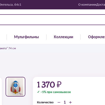
 Энгельса, 64с1
О компании
Доста
Мультфильмы
Коллекции
Оформле
акета" 74 см
1 370 ₽
✓ −5% при самовывозе
−
+
Количество