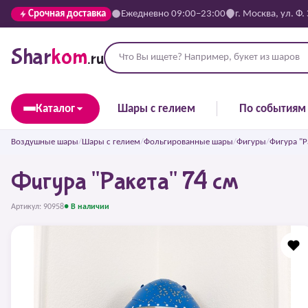
Срочная доставка
Ежедневно 09:00–23:00
г. Москва, ул. Ф.
Shar
kom
.ru
Каталог
Шары с гелием
По событиям
Воздушные шары
/
Шары с гелием
/
Фольгированные шары
/
Фигуры
/
Фигура "Р
Фигура "Ракета" 74 см
Артикул: 90958
● В наличии