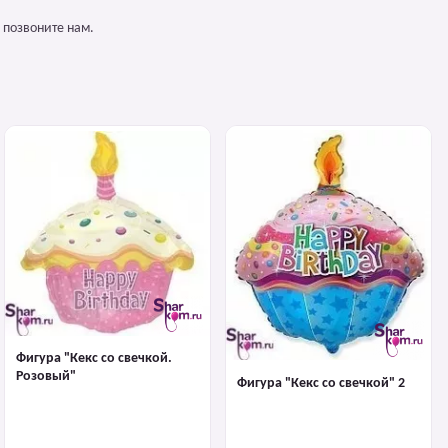
 позвоните нам.
Фигура "Кекс со свечкой.
Розовый"
Фигура "Кекс со свечкой" 2