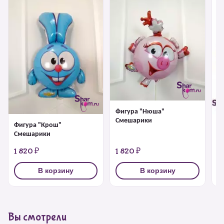
Фигура "Нюша"
Смешарики
Фигура "Крош"
Ф
Смешарики
1 820 ₽
1 820 ₽
1
В корзину
В корзину
Вы смотрели