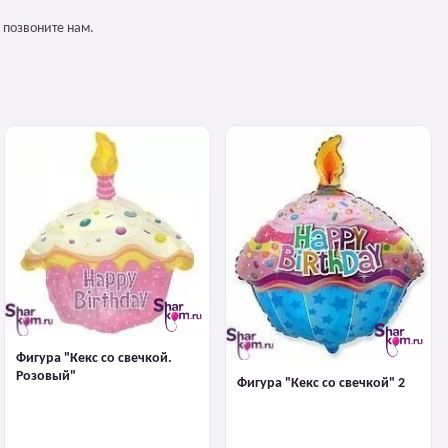
 позвоните нам.
Фигура "Кекс со свечкой.
Розовый"
Фигура "Кекс со свечкой" 2