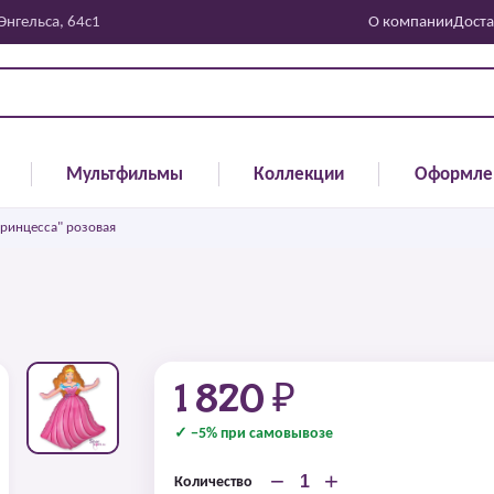
 Энгельса, 64с1
О компании
Доста
Мультфильмы
Коллекции
Оформле
ринцесса" розовая
1 820 ₽
✓ −5% при самовывозе
−
+
Количество