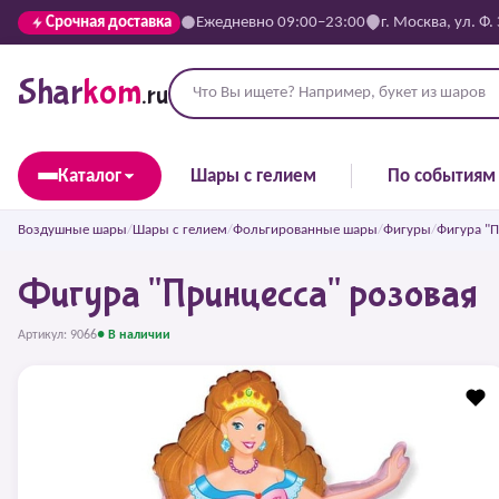
Срочная доставка
Ежедневно 09:00–23:00
г. Москва, ул. Ф.
Shar
kom
.ru
Каталог
Шары с гелием
По событиям
Воздушные шары
/
Шары с гелием
/
Фольгированные шары
/
Фигуры
/
Фигура "П
Фигура "Принцесса" розовая
Артикул: 9066
● В наличии