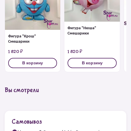
Фигура "Нюша"
Смешарики
Фигура "Крош"
Ф
Смешарики
1 820 ₽
1 820 ₽
1
В корзину
В корзину
Вы смотрели
Самовывоз