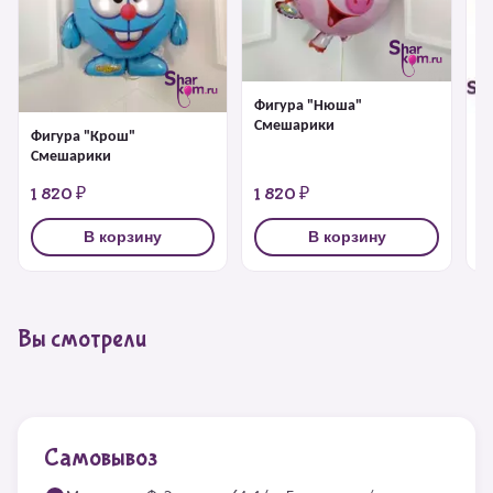
Фигура "Нюша"
Смешарики
Фигура "Крош"
Ф
Смешарики
1 820 ₽
1 820 ₽
1
В корзину
В корзину
Вы смотрели
Самовывоз