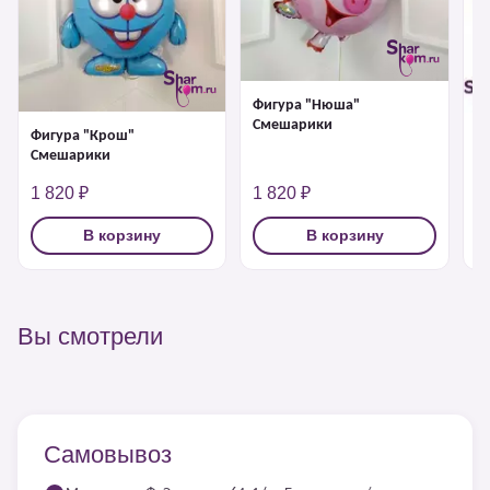
Фигура "Нюша"
Смешарики
Фигура "Крош"
Ф
Смешарики
1 820 ₽
1 820 ₽
1
В корзину
В корзину
Вы смотрели
Самовывоз