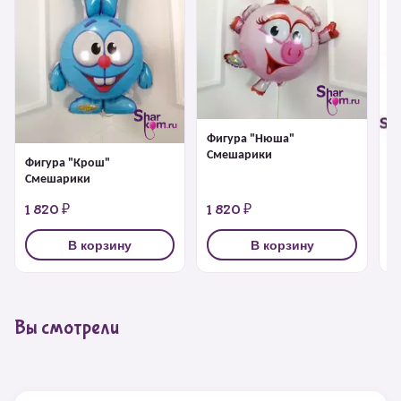
Фигура "Нюша"
Смешарики
Фигура "Крош"
Ф
Смешарики
1 820 ₽
1 820 ₽
1
В корзину
В корзину
Вы смотрели