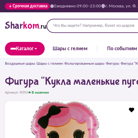
Срочная доставка
Ежедневно 09:00–23:00
г. Москва, ул. Ф.
Shar
kom
.ru
Каталог
Шары с гелием
По событиям
Воздушные шары
/
Шары с гелием
/
Фольгированные шары
/
Фигуры
/
Фигура "К
Фигура "Кукла маленькие пуг
Артикул: 90954
● В наличии