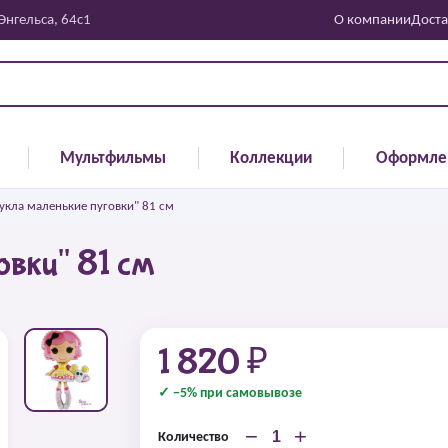
 Энгельса, 64с1
О компании
Доста
Мультфильмы
Коллекции
Оформле
укла маленькие пуговки" 81 см
овки" 81 см
1 820 ₽
✓ −5% при самовывозе
−
+
Количество