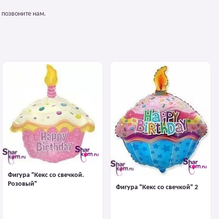
 позвоните нам.
Фигура "Кекс со свечкой.
Розовый"
Фигура "Кекс со свечкой" 2