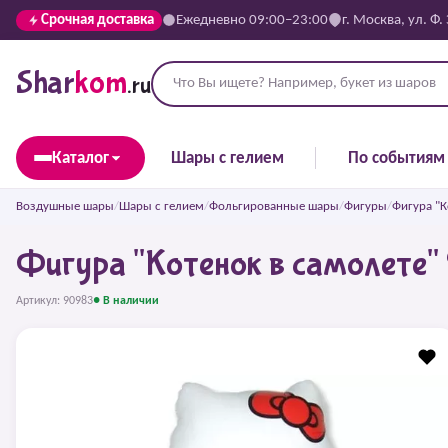
Срочная доставка
Ежедневно 09:00–23:00
г. Москва, ул. Ф.
Shar
kom
.ru
Каталог
Шары с гелием
По событиям
Воздушные шары
/
Шары с гелием
/
Фольгированные шары
/
Фигуры
/
Фигура "К
Фигура "Котенок в самолете" 
Артикул: 90983
● В наличии