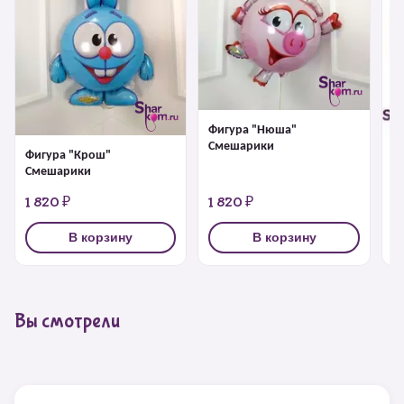
Фигура "Нюша"
Смешарики
Фигура "Крош"
Ф
Смешарики
1 820 ₽
1 820 ₽
1
В корзину
В корзину
Вы смотрели