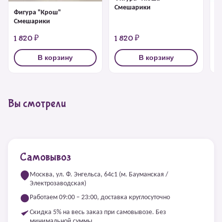
Смешарики
Фигура "Крош"
Ф
Смешарики
1 820 ₽
1 820 ₽
1
В корзину
В корзину
Вы смотрели
Самовывоз
Москва, ул. Ф. Энгельса, 64с1 (м. Бауманская /
Электрозаводская)
Работаем 09:00 – 23:00, доставка круглосуточно
Скидка 5% на весь заказ при самовывозе. Без
минимальной суммы.