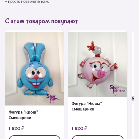
– просто позвоните нам.
С этим товаром покупают
Фигура "Нюша"
Смешарики
Фигура "Крош"
Ф
Смешарики
1 820 ₽
1 820 ₽
1