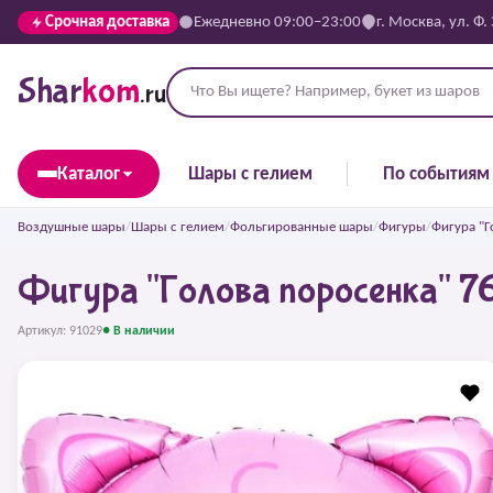
Срочная доставка
Ежедневно 09:00–23:00
г. Москва, ул. Ф.
Shar
kom
.ru
Каталог
Шары с гелием
По событиям
Воздушные шары
/
Шары с гелием
/
Фольгированные шары
/
Фигуры
/
Фигура "Г
Фигура "Голова поросенка" 7
Артикул: 91029
● В наличии