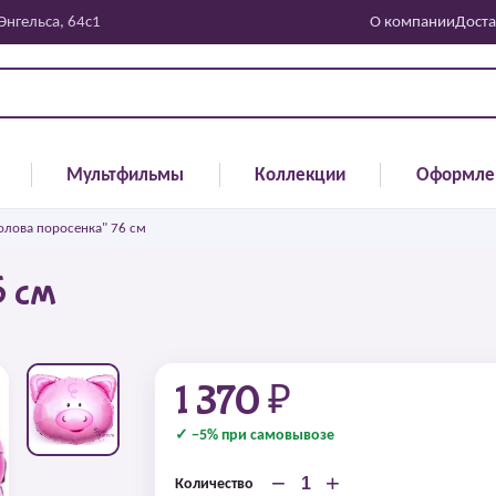
 Энгельса, 64с1
О компании
Доста
Мультфильмы
Коллекции
Оформле
олова поросенка" 76 см
6 см
1 370 ₽
✓ −5% при самовывозе
−
+
Количество