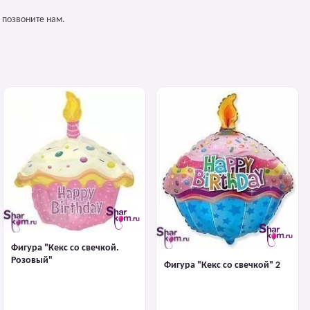
 позвоните нам.
Фигура "Кекс со свечкой.
Розовый"
Фигура "Кекс со свечкой" 2