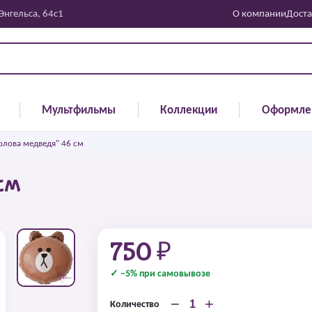
 Энгельса, 64с1
О компании
Доста
Мультфильмы
Коллекции
Оформле
олова медведя" 46 см
см
750 ₽
✓ −5% при самовывозе
−
+
Количество