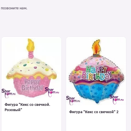
 позвоните нам.
Фигура "Кекс со свечкой.
Розовый"
Фигура "Кекс со свечкой" 2