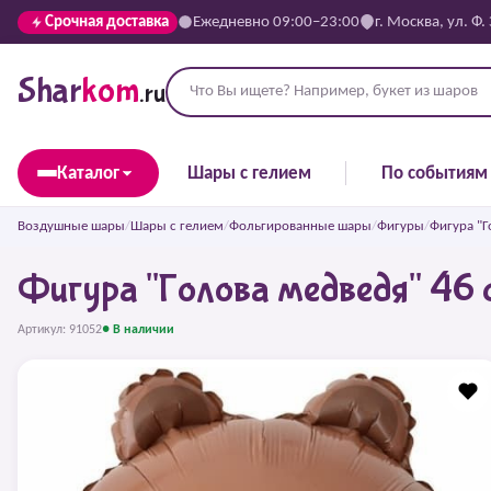
Срочная доставка
Ежедневно 09:00–23:00
г. Москва, ул. Ф.
Shar
kom
.ru
Каталог
Шары с гелием
По событиям
Воздушные шары
/
Шары с гелием
/
Фольгированные шары
/
Фигуры
/
Фигура "Г
Фигура "Голова медведя" 46 
Артикул: 91052
● В наличии