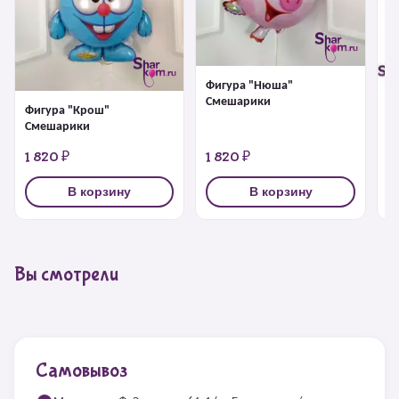
Фигура "Нюша"
Смешарики
Фигура "Крош"
Ф
Смешарики
1 820 ₽
1 820 ₽
1
В корзину
В корзину
Вы смотрели
Самовывоз