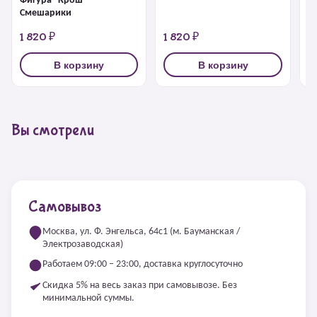
Фигура "Крош"
Ф
Смешарики
1 820 ₽
1 820 ₽
1
В корзину
В корзину
Вы смотрели
Самовывоз
Москва, ул. Ф. Энгельса, 64с1 (м. Бауманская /
Электрозаводская)
Работаем 09:00 – 23:00, доставка круглосуточно
Скидка 5% на весь заказ при самовывозе. Без
минимальной суммы.