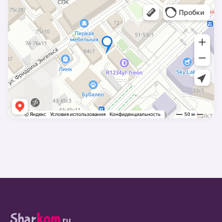
Shar
kom
.ru