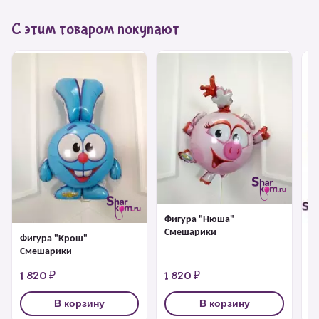
С этим товаром покупают
Фигура "Нюша"
Смешарики
Фигура "Крош"
Ф
Смешарики
1 820 ₽
1 820 ₽
1
В корзину
В корзину