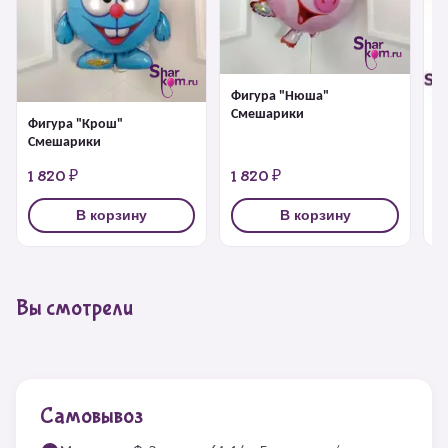
Фигура "Нюша"
Смешарики
Фигура "Крош"
Ф
Смешарики
1 820 ₽
1 820 ₽
1
В корзину
В корзину
Вы смотрели
Самовывоз