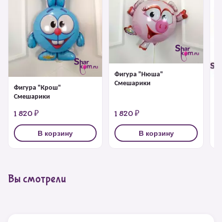
Фигура "Нюша"
Смешарики
Фигура "Крош"
Ф
Смешарики
1 820 ₽
1 820 ₽
1
В корзину
В корзину
Вы смотрели