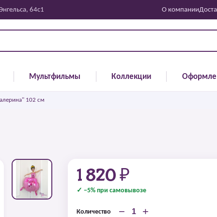
 Энгельса, 64с1
О компании
Доста
Мультфильмы
Коллекции
Оформле
алерина" 102 см
1 820 ₽
✓ −5% при самовывозе
−
+
Количество