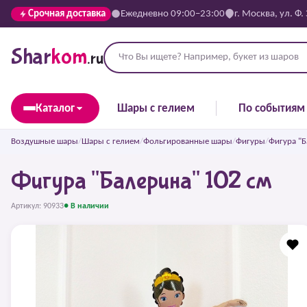
Срочная доставка
Ежедневно 09:00–23:00
г. Москва, ул. Ф.
Shar
kom
.ru
Каталог
Шары с гелием
По событиям
Воздушные шары
/
Шары с гелием
/
Фольгированные шары
/
Фигуры
/
Фигура "Б
Фигура "Балерина" 102 см
Артикул: 90933
● В наличии