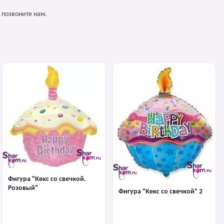
 позвоните нам.
Фигура "Кекс со свечкой.
Розовый"
Фигура "Кекс со свечкой" 2